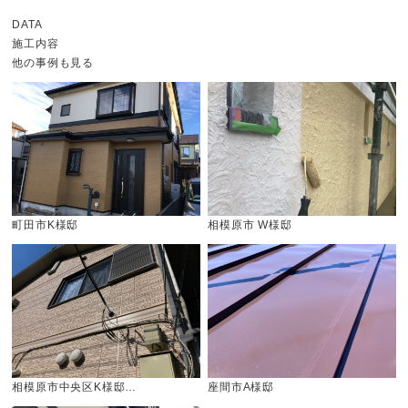
DATA
施工内容
他の事例も見る
町田市K様邸
相模原市 W様邸
相模原市中央区K様邸…
座間市A様邸