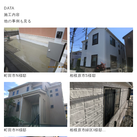
DATA
施工内容
他の事例も見る
町田市N様邸
相模原市S様邸
町田市H様邸
相模原市緑区I様邸…