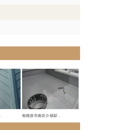
…
相模原市南区Ｄ様邸…