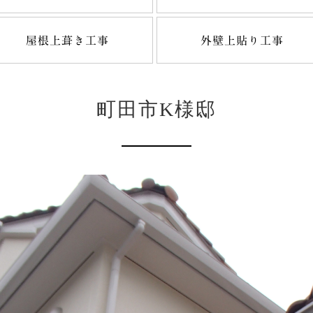
屋根上葺き工事
外壁上貼り工事
町田市K様邸